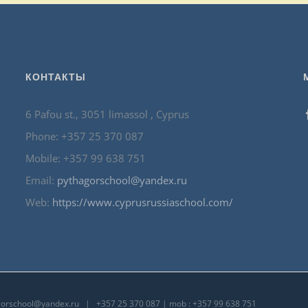
КОНТАКТЫ
6 Pafou st., 3051 limassol , Cyprus
Phone: +357 25 370 087
Mobile: +357 99 638 751
Email:
pythagorschool@yandex.ru
Web:
https://www.cyprusrussiaschool.com/
gorschool@yandex.ru
| +357 25 370 087 | mob : +357 99 638 751