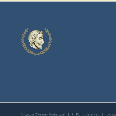
©
Школа "Ученики Пифагора"
| All Rights Reserved |
pytha