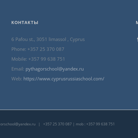
КОНТАКТЫ
6 Pafou st., 3051 limassol , Cyprus
Phone: +357 25 370 087
Mobile: +357 99 638 751
Email:
pythagorschool@yandex.ru
Web:
https://www.cyprusrussiaschool.com/
gorschool@yandex.ru
| +357 25 370 087 | mob : +357 99 638 751