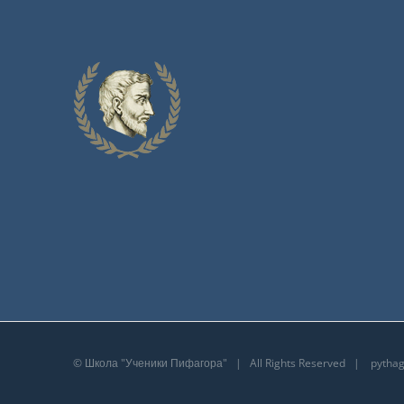
©
Школа "Ученики Пифагора"
| All Rights Reserved |
pytha