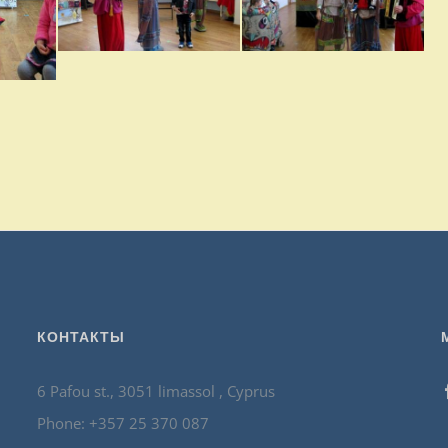
КОНТАКТЫ
6 Pafou st., 3051 limassol , Cyprus
Phone: +357 25 370 087