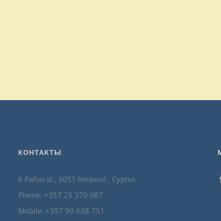
КОНТАКТЫ
6 Pafou st., 3051 limassol , Cyprus
Phone: +357 25 370 087
Mobile: +357 99 638 751