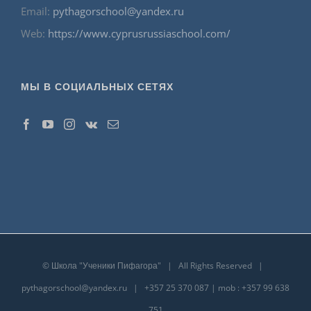
Email:
pythagorschool@yandex.ru
Web:
https://www.cyprusrussiaschool.com/
МЫ В СОЦИАЛЬНЫХ СЕТЯХ
©
Школа "Ученики Пифагора"
| All Rights Reserved |
pythagorschool@yandex.ru
| +357 25 370 087 | mob : +357 99 638
751