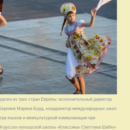
агоги из трех стран Европы: исполнительный директор
 Берлине Марина Бурд, координатор международных школ
тра языков и межкультурной коммуникации при
ой русско-латышской школы «Классика» Светлана Шибко-