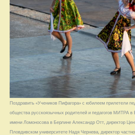
Поздравить «Учеников Пифагора» с юбилеем прилетели пед
общества русскоязычных родителей и педагогов МИТРА в
имени Ломоносова в Берлине Александр Отт, директор Цен
Пловдивском университете Надя Чернева, директор частн