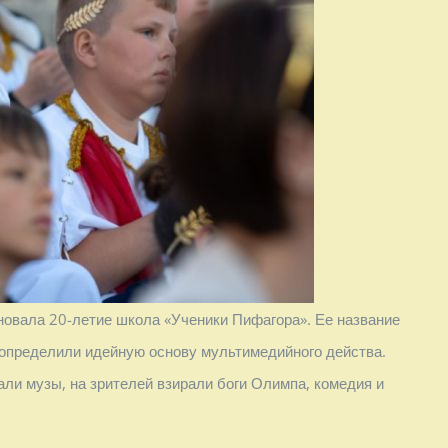
новала 20-летие школа «Ученики Пифагора». Ее название
едопределили идейную основу мультимедийного действа.
хали музы, на зрителей взирали боги Олимпа, комедия и