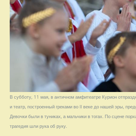
В субботу, 11 мая, в античном амфитеатре Курион отпразд
и театр, построенный греками во II веке до нашей эры, пр
Девочки были в туниках, а мальчики в тогах. По сцене пор
трагедия шли рука об руку.